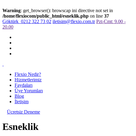
Warning
: get_browser(): browscap ini directive not set in
/home/flexiocom/public_html/esneklik.php
on line
37
Göktürk
0212 322 73 02
iletisim@flexio.com.tr
Pzt-Cmt: 9.00 -
20.00
Flexio Nedir?
Hizmetlerimiz
Faydaları
Üye Yorumları
Blog
İletişim
Ücretsiz Deneme
Esneklik