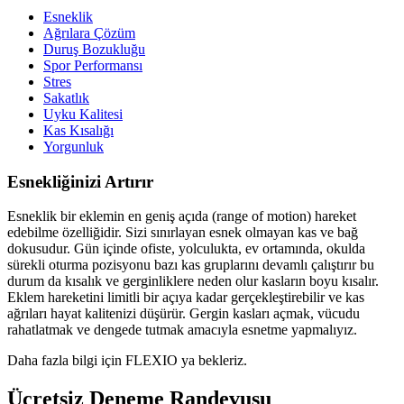
Esneklik
Ağrılara Çözüm
Duruş Bozukluğu
Spor Performansı
Stres
Sakatlık
Uyku Kalitesi
Kas Kısalığı
Yorgunluk
Esnekliğinizi Artırır
Esneklik bir eklemin en geniş açıda (range of motion) hareket
edebilme özelliğidir. Sizi sınırlayan esnek olmayan kas ve bağ
dokusudur. Gün içinde ofiste, yolculukta, ev ortamında, okulda
sürekli oturma pozisyonu bazı kas gruplarını devamlı çalıştırır bu
durum da kısalık ve gerginliklere neden olur kasların boyu kısalır.
Eklem hareketini limitli bir açıya kadar gerçekleştirebilir ve kas
ağrıları hayat kalitenizi düşürür. Gergin kasları açmak, vücudu
rahatlatmak ve dengede tutmak amacıyla esnetme yapmalıyız.
Daha fazla bilgi için FLEXIO ya bekleriz.
Ücretsiz Deneme
Randevusu